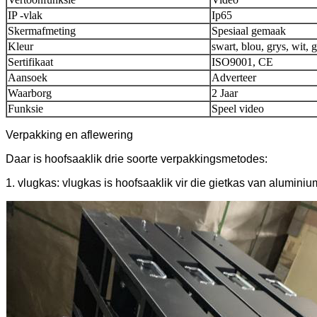
IP -vlak
Ip65
Skermafmeting
Spesiaal gemaak
Kleur
swart, blou, grys, wit, 
Sertifikaat
ISO9001, CE
Aansoek
Adverteer
Waarborg
2 Jaar
Funksie
Speel video
Verpakking en aflewering
Daar is hoofsaaklik drie soorte verpakkingsmetodes:
1. vlugkas: vlugkas is hoofsaaklik vir die gietkas van aluminium,