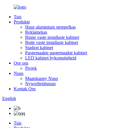
Tuis
Produkte
Huur aluminium stempelkas
Reklamekas
Binne vaste installasie kabinet
Buite vaste installasie kabinet
Stadion kabinet
Pasgemaakte pasgemaakte kabinet
LED kabinet bykomstigheid
Oor ons
Projek
Nuus
Maatskappy Nuus
Nywerheidsnuus
Kontak Ons
English
Tuis