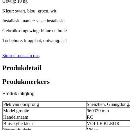
Gewig: 10 kg
Kleur: swart, blou, groen, wit
Installasie manier: vaste installasie
Gebruiksomgewing: binne en buite
Toebehore: kragplaat, ontvangplaat
Stuur e -pos aan ons
Produkdetail
Produkmerkers
Produk inligting
Plek van oorsprong
Shenzhen, Guangdong,
Model grootte
960320 mm
Handelsnaam
RC
Buisskyfie kleur
VOLLE KLEUR
Vertoonfunksie
Video