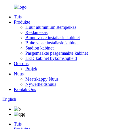
Tuis
Produkte
Huur aluminium stempelkas
Reklamekas
Binne vaste installasie kabinet
Buite vaste installasie kabinet
Stadion kabinet
Pasgemaakte pasgemaakte kabinet
LED kabinet bykomstigheid
Oor ons
Projek
Nuus
Maatskappy Nuus
Nywerheidsnuus
Kontak Ons
English
Tuis