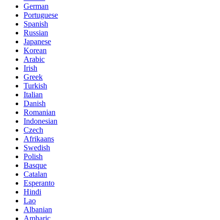
German
Portuguese
Spanish
Russian
Japanese
Korean
Arabic
Irish
Greek
Turkish
Italian
Danish
Romanian
Indonesian
Czech
Afrikaans
Swedish
Polish
Basque
Catalan
Esperanto
Hindi
Lao
Albanian
Amharic