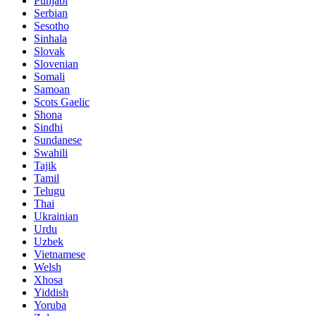
Punjabi
Serbian
Sesotho
Sinhala
Slovak
Slovenian
Somali
Samoan
Scots Gaelic
Shona
Sindhi
Sundanese
Swahili
Tajik
Tamil
Telugu
Thai
Ukrainian
Urdu
Uzbek
Vietnamese
Welsh
Xhosa
Yiddish
Yoruba