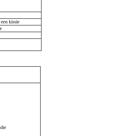
 een kissie
e
 die