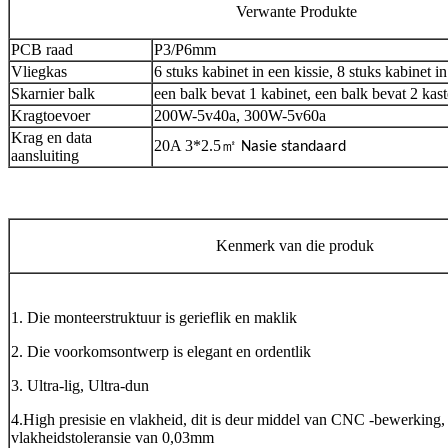
Verwante Produkte
PCB raad
P3/P6mm
Vliegkas
6 stuks kabinet in een kissie, 8 stuks kabinet in
Skarnier balk
een balk bevat 1 kabinet, een balk bevat 2 kast
Kragtoevoer
200W-5v40a, 300W-5v60a
Krag en data
20A 3*2.5
㎡
Nasie standaard
aansluiting
Kenmerk van die produk
1. Die monteerstruktuur is gerieflik en maklik
2. Die voorkomsontwerp is elegant en ordentlik
3. Ultra-lig, Ultra-dun
4.High presisie en vlakheid, dit is deur middel van CNC -bewerking,
vlakheidstoleransie van 0,03mm