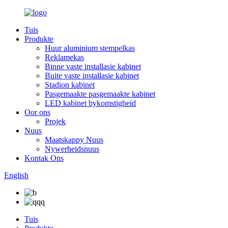
Tuis
Produkte
Huur aluminium stempelkas
Reklamekas
Binne vaste installasie kabinet
Buite vaste installasie kabinet
Stadion kabinet
Pasgemaakte pasgemaakte kabinet
LED kabinet bykomstigheid
Oor ons
Projek
Nuus
Maatskappy Nuus
Nywerheidsnuus
Kontak Ons
English
Tuis